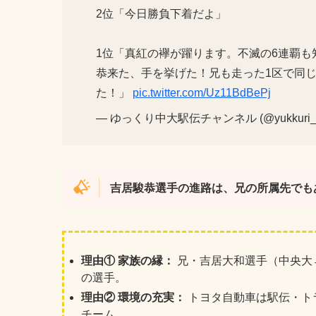
2位「今日勝負下着だよ」
1位「真紅の襷が躍ります。不滅の6連覇も
恭来た、手を挙げた！兄も走った1区で同じ
た！」
pic.twitter.com/Uz11BdBePj
— ゆっくり中大駅伝チャンネル (@yukkuri_C
吉居駿恭選手の進路は、兄の所属先でも
理由① 家族の縁：
兄・吉居大和選手（中央大
の選手。
理由② 環境の充実：
トヨタ自動車は駅伝・ト
チーム。