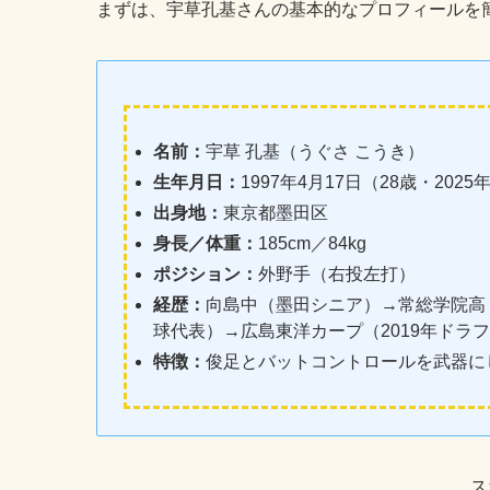
名前：
宇草 孔基（うぐさ こうき）
生年月日：
1997年4月17日（28歳・2025
出身地：
東京都墨田区
身長／体重：
185cm／84kg
ポジション：
外野手（右投左打）
経歴：
向島中（墨田シニア）→常総学院高
球代表）→広島東洋カープ（2019年ドラフ
特徴：
俊足とバットコントロールを武器に
ス