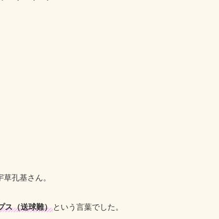
宇草孔基さん。
プス（送球難）
という言葉でした。