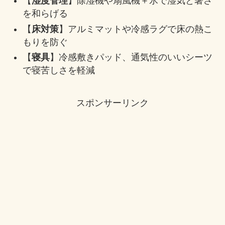
【
湿度管理
】除湿機や扇風機＋氷で湿気と暑さ
を和らげる
【
床対策
】アルミマットや冷感ラグで床の熱こ
もりを防ぐ
【
寝具
】冷感敷きパッド、通気性のいいシーツ
で寝苦しさを軽減
スポンサーリンク