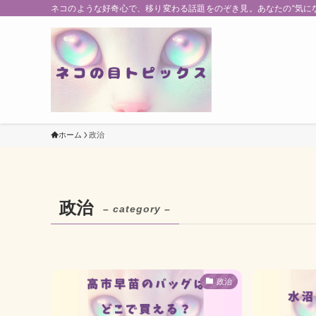
ネコのような好奇心で、移り変わる話題をのぞき見。あなたの“気に
ホーム
政治
政治
– category –
政治