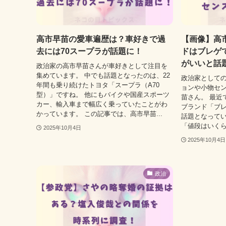
高市早苗の愛車遍歴は？車好きで過
【画像】高
去には70スープラが話題に！
ドはブレゲで
がいいと話
政治家の高市早苗さんが車好きとして注目を
集めています。 中でも話題となったのは、22
政治家として
年間も乗り続けたトヨタ「スープラ（A70
ョンや小物セ
型）」ですね。 他にもバイクや国産スポーツ
苗さん。 最近
カー、輸入車まで幅広く乗っていたことがわ
ブランド「ブレゲ
かっています。 この記事では、高市早苗...
話題となってい
「値段はいくら
2025年10月4日
2025年10月4日
政治