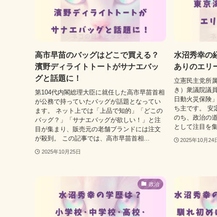
高市早苗のバッグはどこで買える？
水沼秀幸の
濱野ディライトトートがサナエバッ
ありのエリ
グと話題に！
立憲民主党所属
き）衆議院議
第104代内閣総理大臣に就任した高市早苗首相
日動火災保険
が公務で持っていたバッグが話題となってい
ち主です。 安
ます。 ネット上では「上品で知的」「どこの
のち、政治の
バッグ？」「サナエバッグが欲しい！」と注
として注目を集
目が集まり、販売元の老舗ブランドには注文
が殺到。 この記事では、高市早苗首相...
2025年10月24
2025年10月25日
政治