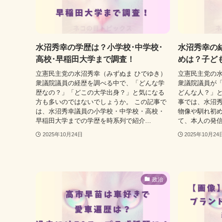
水沼秀幸の学歴は？小学校･中学校･
水沼秀幸の結
高校･早稲田大学まで調査！
めは？子ど
立憲民主党の水沼秀幸（みずぬま ひでゆき）
立憲民主党の水
衆議院議員の経歴を調べる中で、「どんな学
衆議院議員が
歴なの？」「どこの大学出身？」と気になる
どんな人？」と
方も多いのではないでしょうか。 この記事で
事では、水沼
は、水沼秀幸議員の小学校・中学校・高校・
物像や馴れ初
早稲田大学までの学歴を時系列で紹介...
て、本人の発信
2025年10月24日
2025年10月24
政治