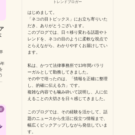
トレンドブロガー
はじめまして。
「ネコの目トピックス」にお立ち寄りいた
だき、ありがとうございます。
ア
このブログでは、日々移り変わる話題やト
不
レンドを、ネコの目のように柔軟な視点で
とらえながら、わかりやすくお届けしてい
ます。
早
5年
私は、かつて法律事務所で13年間パラリ
を
ーガルとして勤務してきました。
う
その中で培ったのは、「情報を正確に整理
.
し、的確に伝える力」です。
複雑な内容でも噛み砕いて説明し、人に伝
えることの大切さを日々感じてきました。
治
このブログでは、その経験を活かして、話
題のニュースから生活に役立つ情報まで、
幅広くピックアップしながら発信していま
す。