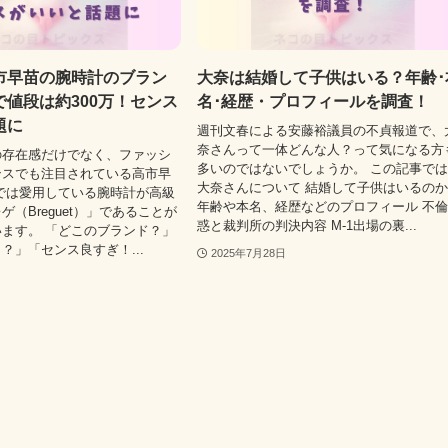
市早苗の腕時計のブラン
大奈は結婚して子供はいる？年齢･
値段は約300万！センス
名･経歴・プロフィールを調査！
題に
週刊文春による安藤裕議員の不貞報道で、
奈さんって一体どんな人？って気になる方
の存在感だけでなく、ファッシ
多いのではないでしょうか。 この記事で
ンスでも注目されている高市早
大奈さんについて 結婚して子供はいるの
では愛用している腕時計が高級
年齢や本名、経歴などのプロフィール 不
（Breguet）」であることが
惑と裁判所の判決内容 M-1出場の裏...
ます。 「どこのブランド？」
？」「センス良すぎ！...
2025年7月28日