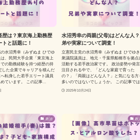
経歴は？東京海上勤務歴
水沼秀幸の両親(父母)はどんな人
ートと話題に！
弟や実家について調査！
の水沼秀幸（みずぬま ひでゆ
立憲民主党の水沼秀幸（みずぬま ひでゆ
員は、民間大手企業「東京海上
衆議院議員は、地元・千葉県船橋市を拠点
」での勤務経験を持つ経歴の持
活動する若手政治家です。 政治姿勢や発
定した企業でキャリアを積んだ
注目される中で、「どんな家庭で育った
道へ転身した若手エリート議員
の？」「両親はどんな人？」と気になる方
めています。 この記事...
多いのではないでしょうか。 この記事では.
日
2025年10月24日
政治
政