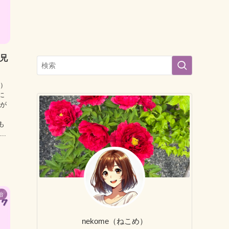
？兄
き）
に
言が
も
..
治
nekome（ねこめ）