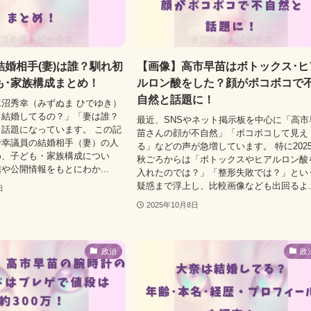
婚相手(妻)は誰？馴れ初
【画像】高市早苗はボトックス･ヒ
も･家族構成まとめ！
ルロン酸をした？顔がボコボコで
自然と話題に！
沼秀幸（みずぬま ひでゆき）
「結婚してるの？」「妻は誰？
最近、SNSやネット掲示板を中心に「高市
話題になっています。 この記
苗さんの顔が不自然」「ボコボコして見え
秀幸議員の結婚相手（妻）の人
る」などの声が急増しています。 特に202
め、子ども・家族構成につい
秋ごろからは「ボトックスやヒアルロン酸
や公開情報をもとにわか...
入れたのでは？」「整形失敗では？」とい
疑惑まで浮上し、比較画像なども出回るよ..
日
2025年10月8日
政治
政