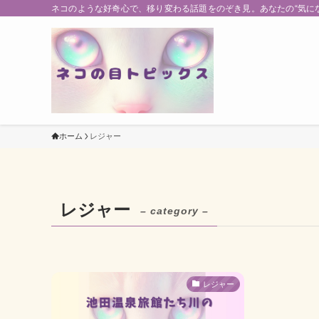
ネコのような好奇心で、移り変わる話題をのぞき見。あなたの“気に
ホーム
レジャー
レジャー
– category –
レジャー